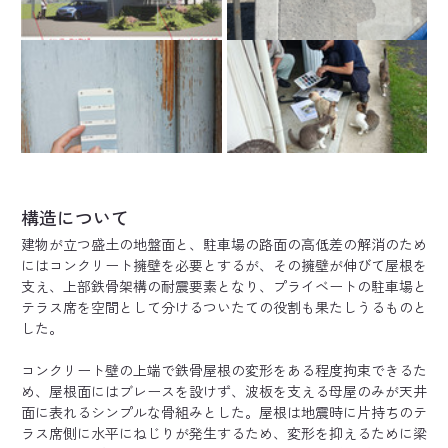
構造について
建物が立つ盛土の地盤面と、駐車場の路面の高低差の解消のため
にはコンクリート擁壁を必要とするが、その擁壁が伸びて屋根を
支え、上部鉄骨架構の耐震要素となり、プライベートの駐車場と
テラス席を空間として分けるついたての役割も果たしうるものと
した。
コンクリート壁の上端で鉄骨屋根の変形をある程度拘束できるた
め、屋根面にはブレースを設けず、波板を支える母屋のみが天井
面に表れるシンプルな骨組みとした。屋根は地震時に片持ちのテ
ラス席側に水平にねじりが発生するため、変形を抑えるために梁