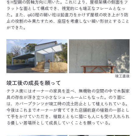
をH型鋼の弱軸方向に用いた。これにより、屋根架構の側面をフ
ラットな面として構成でき、視覚的にも端正なフレームとなっ
た。また、φ60程の細い柱は鉛直力をかけず屋根の吹き上がり防
止の役割のみ果たすため、座屈を考慮しない細い形状とすること
ができた。
竣工直後
竣工後の成長を願って
テラス席にはオーナーの家具を並べ、無機物の空間の中で木製家
具の存在が浮き立つ小さなショールームにもなった。のり面に
は、カバープランツが竣工時の流土防止として植えられている。
今後はこれまでオーナーが育ててきた店舗前庭の植栽の一部とし
て手をかけていただき、植栽とともに猫にも人にも受け入れられ
る優しい居場所として成長していくことを願っている。