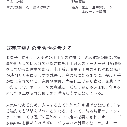
用途｜
店舗
延床面積｜
-
構造/規模｜
RC・鉄骨混構造
協力｜
施工：田中建設 基
本設計：松繁 舞
既存店舗との関係性を考える
お菓子工房Botanとボタン木工所の建物は、ダム建設の際に現場
事務所として使われていた建物を木工職人のオーナーが自ら改修
をしていった建物である。木工所とお菓子工房のそれぞれのお店
が時間とともに少しずつ成長し、今の形になるまでに、幾度も手
が加えられている。家具や建具、内装仕上げから食器、お菓子に
いたるまで、オーナーの美意識とこだわりが詰め込まれ、年月を
経て作り上げられた優しさに満ちた空間となっている。
人気店であるため、入店するまでに外の駐車場でひなたぼっこす
る猫たちと時間を待つことになる。そこで、待ち時間やテイクア
ウトでゆっくり過ごす屋外のテラス席が必要とされ、オーナーご
家族の車を停められるガレージも兼ねた計画となった。オーナー