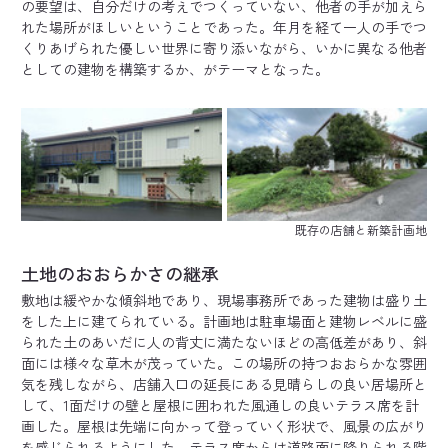
の要望は、自分だけの考えでつくっていない、他者の手が加えら
れた場所がほしいということであった。年月を経て一人の手でつ
くりあげられた優しい世界に寄り添いながら、いかに異なる他者
としての建物を構築するか、がテーマとなった。
既存の店舗と新築計画地
土地のおおらかさの継承
敷地は緩やかな傾斜地であり、現場事務所であった建物は盛り土
をした上に建てられている。計画地は駐車場面と建物レベルに盛
られた土のあいだに人の背丈に満たないほどの高低差があり、斜
面には様々な草木が茂っていた。この場所の持つおおらかな雰囲
気を残しながら、店舗入口の延長にある見晴らしの良い居場所と
して、1面だけの壁と屋根に囲われた風通しの良いテラス席を計
画した。屋根は先端に向かって登っていく形状で、風景の広がり
を感じられるようにした。テラス席からは道路面に降りられる階